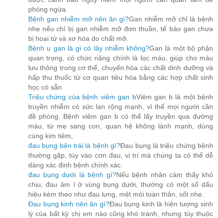
phòng ngừa.
Bệnh gan nhiễm mỡ nên ăn gì?
Gan nhiễm mỡ chỉ là bệnh
nhẹ nếu chỉ bị gan nhiễm mỡ đơn thuần, tế bào gan chưa
bị hoại tử và xơ hóa do chất mỡ.
Bệnh u gan là gì có lây nhiễm không?
Gan là một bộ phận
quan trọng, có chức năng chính là lọc máu, giúp cho máu
lưu thông trong cơ thể, chuyển hóa các chất dinh dưỡng và
hấp thu thuốc từ cơ quan tiêu hóa bằng các hợp chất sinh
học có sẵn
Triệu chứng của bệnh viêm gan b
Viêm gan b là một bệnh
truyền nhiễm có sức lan rộng mạnh, vì thế mọi người cần
đề phòng. Bệnh viêm gan b có thể lấy truyền qua đường
máu, từ mẹ sang con, quan hệ không lành mạnh, dùng
cùng kim tiêm,
đau bụng bên trái là bệnh gì?
Đau bụng là triệu chứng bệnh
thường gặp, tùy vào cơn đau, vị trí mà chúng ta có thể dễ
dàng xác định bệnh chính xác.
đau bụng dưới là bệnh gì?
Nếu bệnh nhân cảm thấy khó
chịu, đau âm ỉ ở vùng bụng dưới, thường có một số dấu
hiệu kèm theo như đau lưng, mệt mỏi toàn thân, sốt nhẹ.
Đau bụng kinh nên ăn gì?
Đau bụng kinh là hiện tượng sinh
lý của bất kỳ chị em nào cũng khó tránh, nhưng tùy thuộc