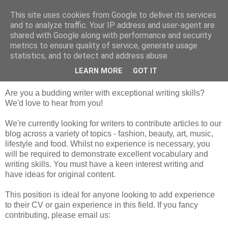
This site uses cookies from Google to deliver its services
Harper & Blake
and to analyze traffic. Your IP address and user-agent are
shared with Google along with performance and security
metrics to ensure quality of service, generate usage
statistics, and to detect and address abuse.
3 February 2014
Contribute
LEARN MORE
GOT IT
Are you a budding writer with exceptional writing skills?
We'd love to hear from you!
We're currently looking for writers to contribute articles to our
blog across a variety of topics - fashion, beauty, art, music,
lifestyle and food. Whilst no experience is necessary, you
will be required to demonstrate excellent vocabulary and
writing skills. You must have a keen interest writing and
have ideas for original content.
This position is ideal for anyone looking to add experience
to their CV or gain experience in this field. If you fancy
contributing, please email us: